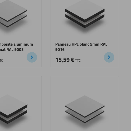
mposite aluminium
Panneau HPL blanc 5mm RAL
mat RAL 9003
9016
15,59
€
TC
TTC