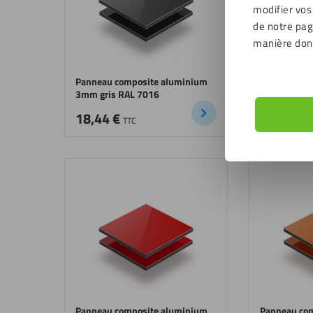
modifier vos
de notre page
manière don
Panneau composite aluminium
Panneau co
3mm gris RAL 7016
3mm vert fo
18,44
€
18,44
€
TTC
T
Panneau composite aluminium
Panneau co