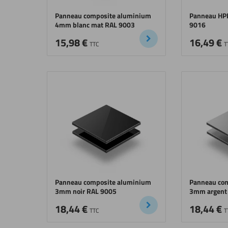
Panneau composite aluminium
Panneau HP
4mm blanc mat RAL 9003
9016
15,98
€
16,49
€
TTC
T
Panneau composite aluminium
Panneau co
3mm noir RAL 9005
3mm argent
18,44
€
18,44
€
TTC
T