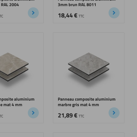
 RAL 2004
3mm brun RAL 8011
18,44
€
TC
TTC
mposite aluminium
Panneau composite aluminium
me mat 4 mm
marbre gris mat 4 mm
21,89
€
TC
TTC