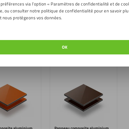
 préférences via l’option « Paramètres de confidentialité et de coo
, ou consulter notre politique de confidentialité pour en savoir plu
t nous protégeons vos données.
mposite aluminium
Panneau composite aluminium
ncé RAL 6005
3mm vert RAL 6024
OK
18,44
€
TC
TTC
mposite aluminium
Panneau composite aluminium