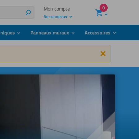
0
Mon compte
Rechercher
Se connecter
hniques
Panneaux muraux
Accessoires
submenu
submenu
submenu
Fermer