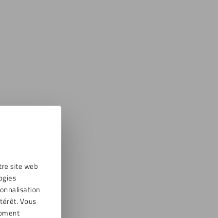
tre site web
ogies
sonnalisation
térêt. Vous
moment