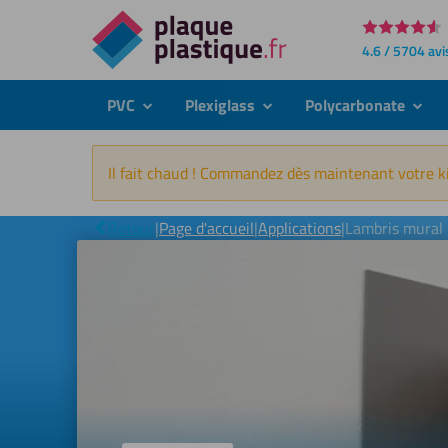
Directement
4.6 / 5704 avi
au
contenu
PVC
Plexiglass
Polycarbonate
submenu
submenu
subme
Il fait chaud ! Commandez dès maintenant votre ki
Retour
|
Page d'accueil
|
Applications
|
Lambris mural