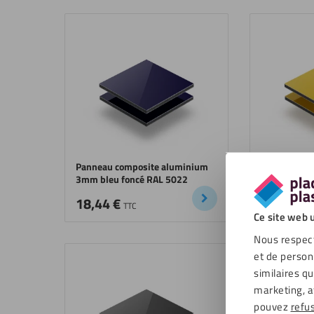
Panneau composite aluminium
Panneau co
3mm bleu foncé RAL 5022
3mm jaune 
18,44
€
18,44
€
TTC
T
Ce site web u
Nous respect
et de person
similaires q
marketing, a
pouvez
refu