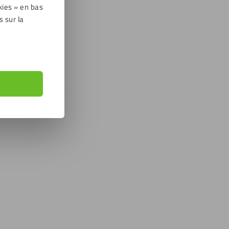
kies » en bas
s sur la