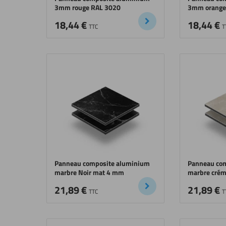
3mm rouge RAL 3020
3mm orange
18,44
€
18,44
€
TTC
T
Panneau composite aluminium
Panneau co
marbre Noir mat 4 mm
marbre cré
21,89
€
21,89
€
TTC
T