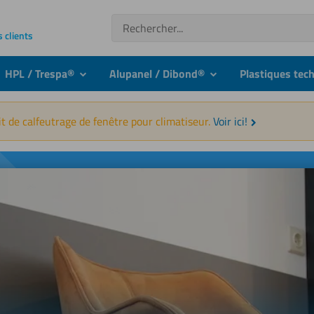
Recherche
s clients
HPL / Trespa®
Alupanel / Dibond®
Plastiques tec
nu
submenu
submenu
t de calfeutrage de fenêtre pour climatiseur.
Voir ici!