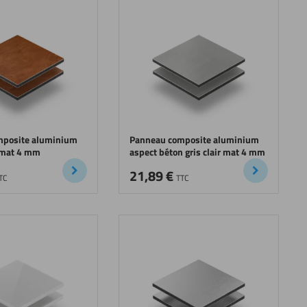
mposite aluminium
Panneau composite aluminium
n mat 4 mm
aspect béton gris clair mat 4 mm
21,89
€
TC
TTC