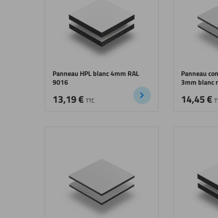
Panneau HPL blanc 4mm RAL
Panneau co
9016
3mm blanc 
13,19
€
14,45
€
TTC
T