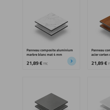
Panneau composite aluminium
Panneau co
marbre blanc mat 4 mm
acier corte
21,89
€
21,89
€
TTC
T