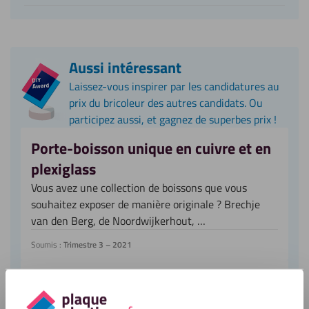
Aussi intéressant
Laissez-vous inspirer par les candidatures au
prix du bricoleur des autres candidats. Ou
participez aussi, et gagnez de superbes prix !
Porte-boisson unique en cuivre et en
plexiglass
Vous avez une collection de boissons que vous
souhaitez exposer de manière originale ? Brechje
van den Berg, de Noordwijkerhout, …
Soumis :
Trimestre 3 – 2021
Table basse pour projet Lego en
plexiglass