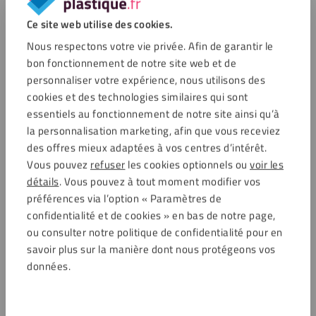
Découvrez comment Corentin Bon-Marion a utilisé
Ce site web utilise des cookies.
des plaques de plexiglass comme support pour son
projet Lego.
Nous respectons votre vie privée. Afin de garantir le
bon fonctionnement de notre site web et de
Projet de :
Corentin
personnaliser votre expérience, nous utilisons des
Soumis :
Trimestre 2 – 2023
cookies et des technologies similaires qui sont
Vitrine anti-poussière en plexiglass
essentiels au fonctionnement de notre site ainsi qu’à
la personnalisation marketing, afin que vous receviez
Découvrez comment Jacky Briffaud a fabriqué une
des offres mieux adaptées à vos centres d’intérêt.
vitre en plexiglass :
Vous pouvez
refuser
les cookies optionnels ou
voir les
Projet de :
Jacky
détails
. Vous pouvez à tout moment modifier vos
Soumis :
Trimestre 1 – 2023
préférences via l’option « Paramètres de
confidentialité et de cookies » en bas de notre page,
ou consulter notre politique de confidentialité pour en
savoir plus sur la manière dont nous protégeons vos
données.
Retour à toutes les soumissions