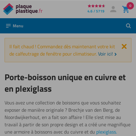
0
Directement
4.6 / 5719
Mon compte
Se connecter
au
Menu
Rech
contenu
Fer
Il fait chaud ! Commandez dès maintenant votre kit
de calfeutrage de fenêtre pour climatiseur.
Voir ici!
Porte-boisson unique en cuivre et
en plexiglass
Vous avez une collection de boissons que vous souhaitez
exposer de manière originale ? Brechje van den Berg, de
Noordwijkerhout, en a fait son affaire ! Elle s’est mise au
travail à partir de son propre design et a créé une magnifique
une armoire à boissons avec du cuivre et du
plexiglass.