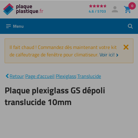
0
Directement
4.6 / 5703
Mon compte
Se connecter
au
Menu
Rech
contenu
Fer
Il fait chaud ! Commandez dès maintenant votre kit
de calfeutrage de fenêtre pour climatiseur.
Voir ici!
Plaque
plexiglass
|
GS dépoli
Retour
|
Page d'accueil
|
Plexiglass
|
Translucide
translucide
10mm
Plaque plexiglass GS dépoli
translucide 10mm