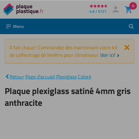
0
Directement
4.6 / 5721
Mon compte
Se connecter
au
Menu
Rech
contenu
Fer
Il fait chaud ! Commandez dès maintenant votre kit
de calfeutrage de fenêtre pour climatiseur.
Voir ici!
Plaque
plexiglass
|
satiné
Retour
|
Page d'accueil
|
Plexiglass
|
Coloré
4mm gris
anthracite
Plaque plexiglass satiné 4mm gris
anthracite