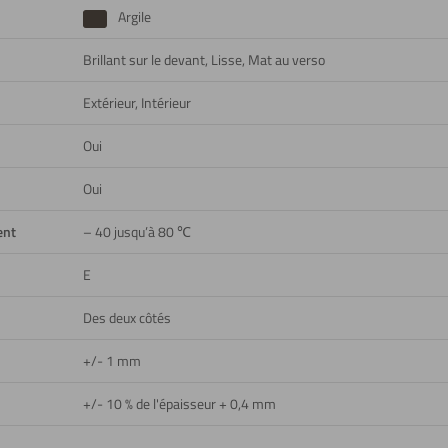
Argile
Brillant sur le devant, Lisse, Mat au verso
Extérieur, Intérieur
Oui
Oui
ent
– 40 jusqu’à 80 ℃
E
Des deux côtés
+/- 1 mm
+/- 10 % de l'épaisseur + 0,4 mm