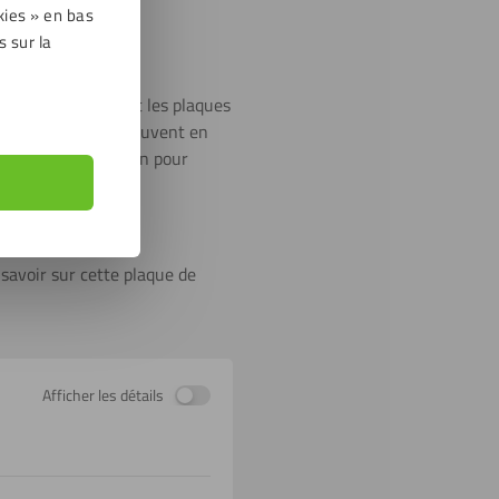
kies » en bas
s sur la
e plexiglass coulé et les plaques
feuilles extrudées peuvent en
n film de protection pour
 savoir sur cette plaque de
Afficher les détails