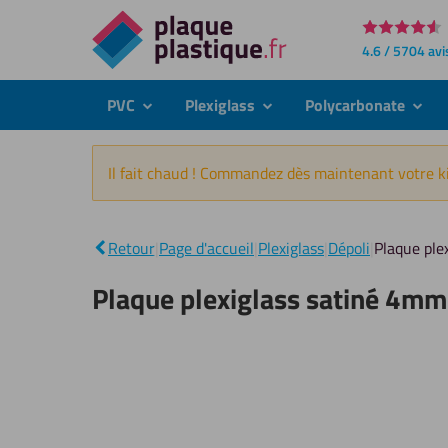
Directement
4.6 / 5704 avi
au
contenu
PVC
Plexiglass
Polycarbonate
submenu
submenu
subme
Il fait chaud ! Commandez dès maintenant votre ki
Retour
|
Page d'accueil
|
Plexiglass
|
Dépoli
|
Plaque ple
Plaque plexiglass satiné 4mm 