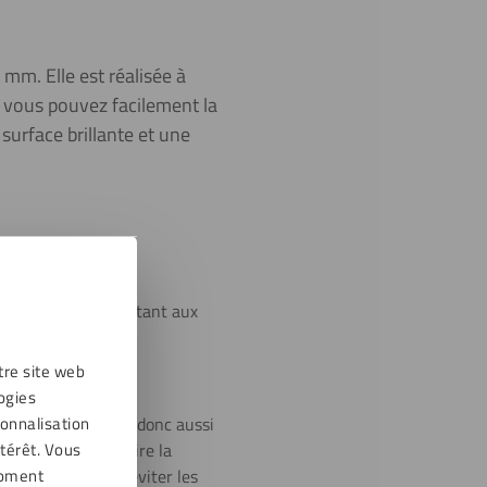
 mm. Elle est réalisée à
ue vous pouvez facilement la
 surface brillante et une
st 30 fois plus résistant aux
 pas.
tre site web
ogies
sonnalisation
ts de lumière. C’est donc aussi
térêt. Vous
erre normal et attire la
moment
ntistatique pour éviter les