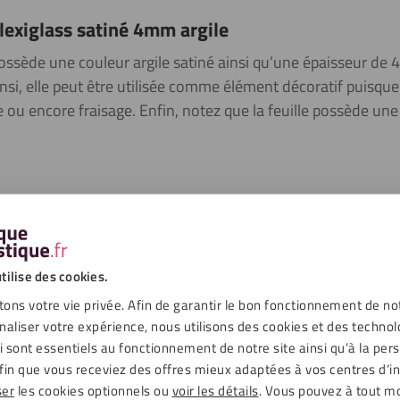
lexiglass satiné 4mm argile
possède une couleur argile satiné ainsi qu’une épaisseur de 4
Ainsi, elle peut être utilisée comme élément décoratif puisq
ge ou encore fraisage. Enfin, notez que la feuille possède une
ger que le verre et pourtant il s’agit d’un matériau très solide : il e
xiglass, une seule ligne de faille est créée, le matériau ne se brise
tilise des cookies.
ons votre vie privée. Afin de garantir le bon fonctionnement de no
naliser votre expérience, nous utilisons des cookies et des technol
ui sont essentiels au fonctionnement de notre site ainsi qu’à la per
d idéal pour les projets extérieurs tels que les pare-brise et les pui
fin que vous receviez des offres mieux adaptées à vos centres d’in
 aux UV et aux intempéries. Le plexiglass est plus statique que le v
ser
les cookies optionnels ou
voir les détails
. Vous pouvez à tout 
st pourquoi nous vous recommandons l’utilisation d’un nettoyant a