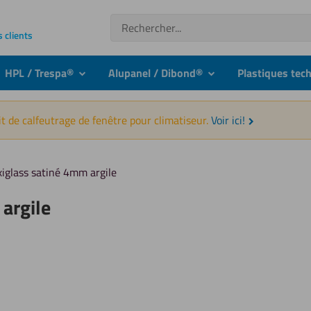
Recherche
s clients
HPL / Trespa®
Alupanel / Dibond®
Plastiques tec
nu
submenu
submenu
t de calfeutrage de fenêtre pour climatiseur.
Voir ici!
xiglass satiné 4mm argile
argile