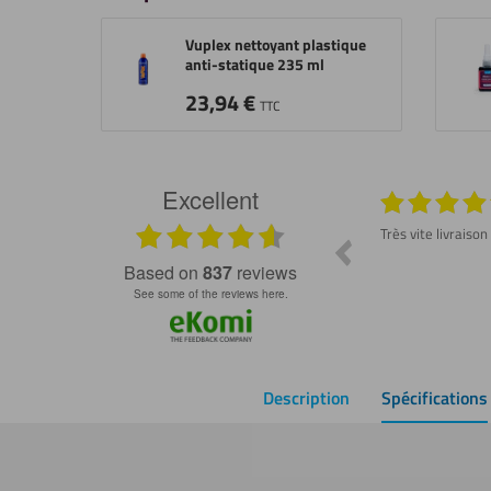
Vuplex nettoyant plastique
anti-statique 235 ml
23,94
€
TTC
Excellent
026
29.07.2026
Produit conforme et délai rapide ! Dommage
Très vite livraison
de ne pas avoir trouvé ce site plus tôt 😇
ss
based on
837
reviews
see some of the reviews here.
Description
Spécifications