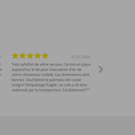
6
31.07.2026
t
Très satisfait de vôtre service. J'ai mis en place
Commande parfaite et
me
aujourd'hui le kit pour évacuation d'air de
Emballage de protect
e
notre climatiseur mobile. Les dimensions sont
explicatif des produi
bonnes. Seul bémol le panneau est cassé
correspondantes..
malgré l'étiquetage fragile. Le colis a dû être
malmené par le transporteur. Cordialement***
u