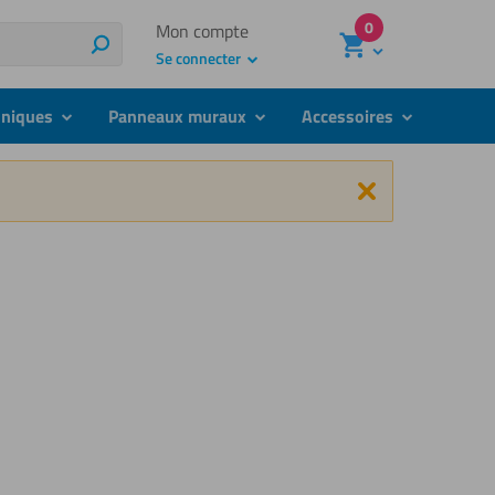
0
Mon compte
Rechercher
Se connecter
hniques
Panneaux muraux
Accessoires
submenu
submenu
submenu
Fermer