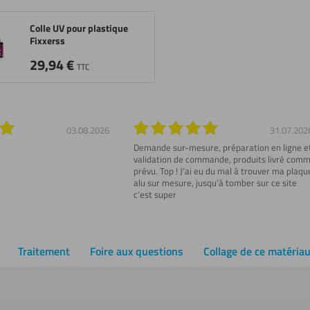
Colle UV pour plastique
Fixxerss
29,94
€
TTC
03.08.2026
31.07.202
Demande sur-mesure, préparation en ligne e
validation de commande, produits livré com
prévu. Top ! J’ai eu du mal à trouver ma plaqu
alu sur mesure, jusqu’à tomber sur ce site
c’est super
Traitement
Foire aux questions
Collage de ce matéria