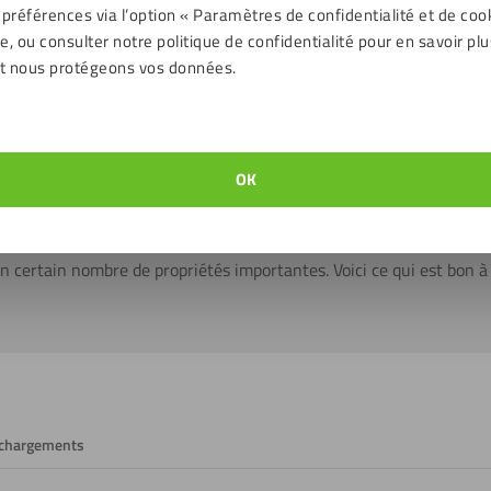
 préférences via l’option « Paramètres de confidentialité et de coo
stera beau plus longtemps !
, ou consulter notre politique de confidentialité pour en savoir plu
t nous protégeons vos données.
iller de plusieurs façons. Notez bien qu’il y a une différence entre l
sont plus faciles à travailler car elles sont bien plus solides. Les 
ent pendant le traitement. Les plaques sont toujours livrées avec u
OK
ivraison et le traitement.
es
n certain nombre de propriétés importantes. Voici ce qui est bon à
échargements