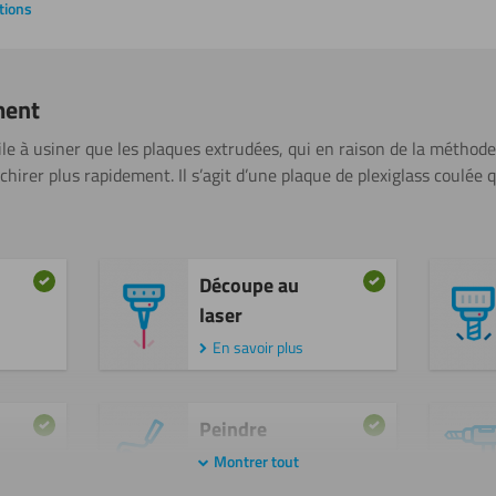
tions
ment
cile à usiner que les plaques extrudées, qui en raison de la méthod
irer plus rapidement. Il s’agit d’une plaque de plexiglass coulée 
Découpe au
laser
En savoir plus
Peindre
En savoir plus
Montrer tout