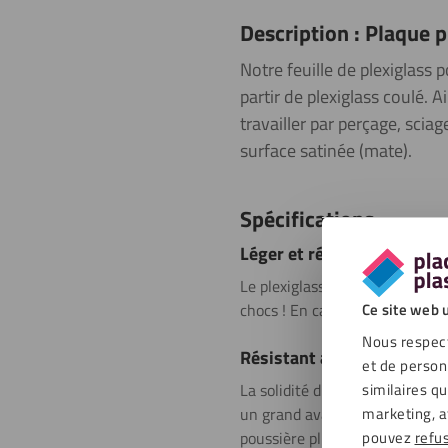
Description : Plaque p
Notre feuille de plexiglass 
partir de plexiglass coulé. 
travailler par perçage, scia
surface satinée (mate).
Spécifications
Léger et résistant
Le plexiglass est moitié plus lé
chocs ! En cas de rupture du ple
Ce site web u
Nous respect
Résistant aux intempéries
et de person
similaires q
La solidité du plexiglass le ren
marketing, a
un grand avantage qu’il résiste
pouvez
refu
poussière plus rapidement. C’e