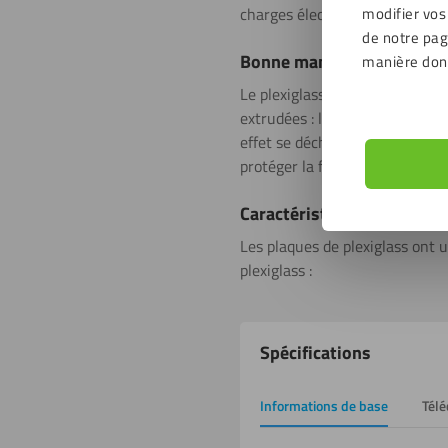
modifier vos
charges électrostatiques. Il re
de notre page
Bonne maniabilité
manière don
Le plexiglass est facile à trava
extrudées : les plaques coulées 
effet se déchirer plus rapidem
protéger la feuille pendant la l
Caractéristiques techniqu
Les plaques de plexiglass ont u
plexiglass :
Propriétés
Spécifications
du
produit
Informations de base
Tél