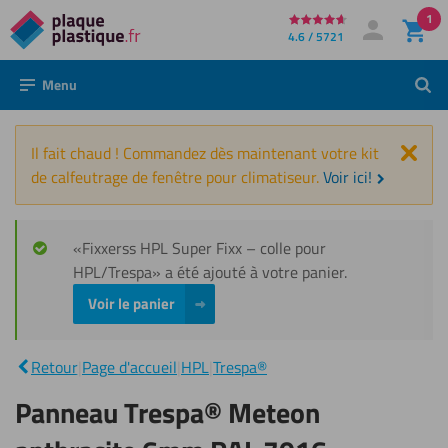
1
Directement
4.6 / 5721
Mon compte
Se connecter
au
Menu
Rech
contenu
Fer
Il fait chaud ! Commandez dès maintenant votre kit
de calfeutrage de fenêtre pour climatiseur.
Voir ici!
«Fixxerss HPL Super Fixx – colle pour
HPL/Trespa» a été ajouté à votre panier.
Voir le panier
Panneau
Trespa®
Meteon
|
Retour
|
Page d'accueil
|
HPL
|
Trespa®
anthracite
6mm RAL
Panneau Trespa® Meteon
7016