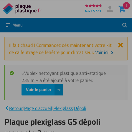
1
Directement
4.6 / 5721
Mon compte
Se connecter
au
Menu
Rech
contenu
Fer
Il fait chaud ! Commandez dès maintenant votre kit
de calfeutrage de fenêtre pour climatiseur.
Voir ici!
«Vuplex nettoyant plastique anti-statique
235 ml» a été ajouté à votre panier.
Voir le panier
Plaque
plexiglass
|
GS dépoli
Retour
|
Page d'accueil
|
Plexiglass
|
Dépoli
magenta
3mm
Plaque plexiglass GS dépoli