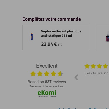
Complétez votre commande
Vuplex nettoyant plastique
anti-statique 235 ml
23,94
€
TTC
Excellent
026
29.07.2026
Produit conforme et délai rapide ! Dommage
Très vite livraison
de ne pas avoir trouvé ce site plus tôt 😇
ss
based on
837
reviews
see some of the reviews here.