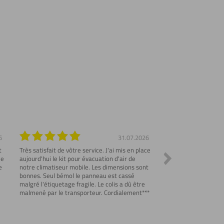
6
31.07.2026
t
Très satisfait de vôtre service. J'ai mis en place
Commande parfaite et
me
aujourd'hui le kit pour évacuation d'air de
Emballage de protect
e
notre climatiseur mobile. Les dimensions sont
explicatif des produi
bonnes. Seul bémol le panneau est cassé
correspondantes..
malgré l'étiquetage fragile. Le colis a dû être
malmené par le transporteur. Cordialement***