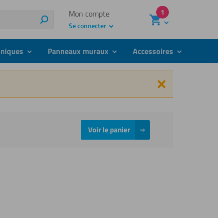
1
Mon compte
Rechercher
Se connecter
hniques
Panneaux muraux
Accessoires
submenu
submenu
submenu
Fermer
Voir le panier