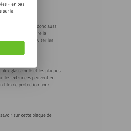
r.
kies » en bas
s sur la
ts de lumière. C’est donc aussi
erre normal et attire la
ntistatique pour éviter les
e plexiglass coulé et les plaques
feuilles extrudées peuvent en
n film de protection pour
 savoir sur cette plaque de