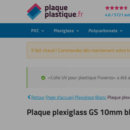
Directement
4.6 / 5721 avi
au
contenu
PVC
Plexiglass
Polycarbonate
submenu
submenu
subme
Il fait chaud ! Commandez dès maintenant votre ki
«Colle UV pour plastique Fixxerss» a été a
Retour
|
Page d'accueil
|
Plexiglass
|
Blanc
|
Plaque ple
Plaque plexiglass GS 10mm b