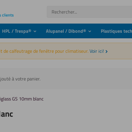
Recherche
s clients
HPL / Trespa®
Alupanel / Dibond®
Plastiques tec
nu
submenu
submenu
t de calfeutrage de fenêtre pour climatiseur.
Voir ici!
jouté à votre panier.
xiglass GS 10mm blanc
lanc