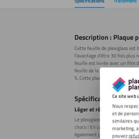
Spécifications
Traitement
Description : Plaque 
Cette feuille de plexiglass est 
l’avantage d’être 30 fois plus 
feuille est livrée avec un film
feuille de la marque Greencast®
%. Cette plaque de plexiglass 
Ce site web u
Spécifications
Nous respect
Léger et résistant
et de person
Le plexiglass est moitié plus lé
similaires q
chocs ! En cas de rupture du ple
marketing, a
également passer plus de lumi
pouvez
refu