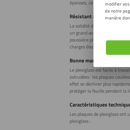
épaisses, ce plastique laisse p
modifier vos
de notre page
Résistant aux intempéries
manière don
La solidité du plexiglass le ren
un grand avantage qu’il résiste
poussière plus rapidement. C’e
charges électrostatiques. Il re
Bonne maniabilité
Le plexiglass est facile à trava
extrudées : les plaques coulées 
effet se déchirer plus rapidem
protéger la feuille pendant la l
Caractéristiques techniqu
Les plaques de plexiglass ont u
plexiglass :