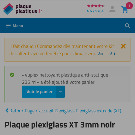
1
Directement
4.6 / 5704
Mon compte
Se connecter
au
Menu
Rech
contenu
Fer
Il fait chaud ! Commandez dès maintenant votre kit
de calfeutrage de fenêtre pour climatiseur.
Voir ici!
«Vuplex nettoyant plastique anti-statique
235 ml» a été ajouté à votre panier.
Voir le panier
Plaque
plexiglass
|
Retour
|
Page d'accueil
|
Plexiglass
|
Plexiglass extrudé (XT)
XT 3mm
noir
Plaque plexiglass XT 3mm noir